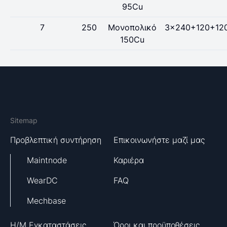
95Cu
7
250
Μονοπολικό
3x240+120+12
150Cu
Sitemap
Προβλεπτική συντήρηση
Επικοινωνήστε μαζί μας
Maintnode
Καριέρα
WearDC
FAQ
Mechbase
H/M Εγκαταστάσεις
Όροι και προϋποθέσεις