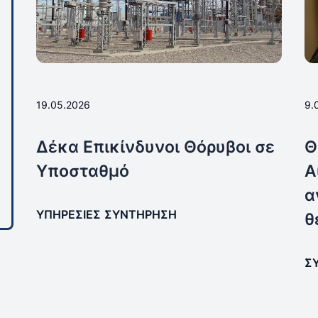
19.05.2026
9.
Δέκα Επικίνδυνοι Θόρυβοι σε
Θ
Υποσταθμό
Α
α
ΥΠΗΡΕΣΊΕΣ
ΣΥΝΤΉΡΗΣΗ
θ
Σ