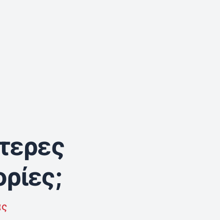
τερες
ρίες;
ας