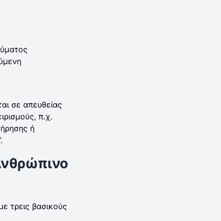
εύματος
ύμενη
αι σε απευθείας
ρισμούς, π.χ.
τήρησης ή
.
Ανθρώπινο
με τρεις βασικούς