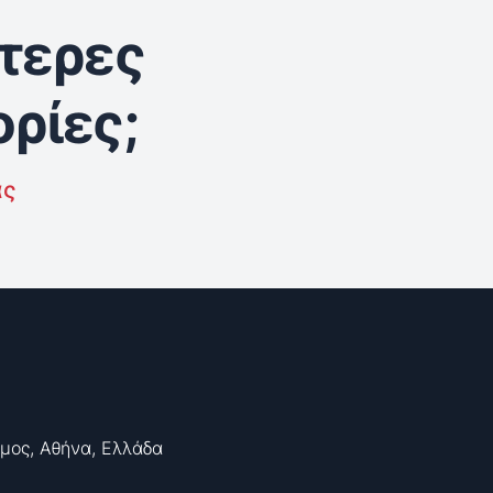
τερες
ρίες;
ας
ιμος, Αθήνα, Ελλάδα