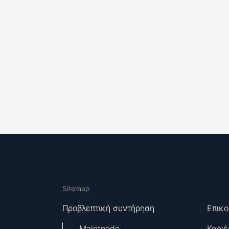
Sitemap
Προβλεπτική συντήρηση
Επικο
Maintnode
Καριέ