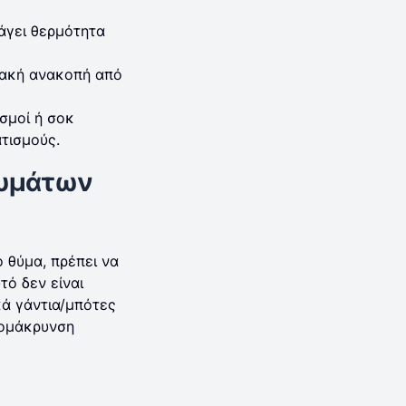
άγει θερμότητα
.
διακή ανακοπή από
σμοί ή σοκ
τισμούς.
αυμάτων
ο θύμα, πρέπει να
τό δεν είναι
κά γάντια/μπότες
πομάκρυνση