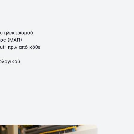
ου ηλεκτρισμού
ίας (ΜΑΠ)
ut” πριν από κάθε
ολογικού