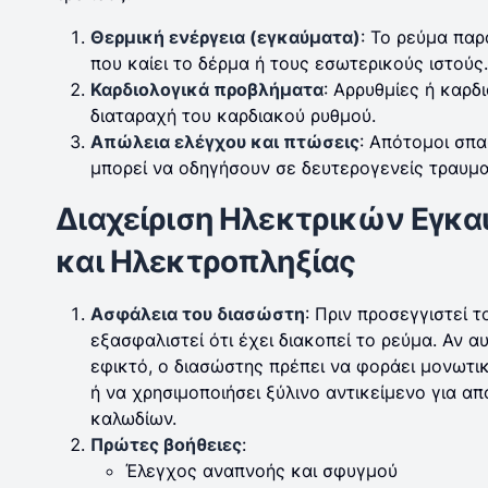
Θερμική ενέργεια (εγκαύματα)
: Το ρεύμα παρ
που καίει το δέρμα ή τους εσωτερικούς ιστούς
Καρδιολογικά προβλήματα
: Αρρυθμίες ή καρ
διαταραχή του καρδιακού ρυθμού.
Απώλεια ελέγχου και πτώσεις
: Απότομοι σπα
μπορεί να οδηγήσουν σε δευτερογενείς τραυμα
Διαχείριση Ηλεκτρικών Εγκ
και Ηλεκτροπληξίας
Ασφάλεια του διασώστη
: Πριν προσεγγιστεί τ
εξασφαλιστεί ότι έχει διακοπεί το ρεύμα. Αν αυ
εφικτό, ο διασώστης πρέπει να φοράει μονωτι
ή να χρησιμοποιήσει ξύλινο αντικείμενο για α
καλωδίων.
Πρώτες βοήθειες
:
Έλεγχος αναπνοής και σφυγμού