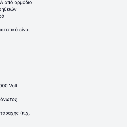
Α από αρμόδιο
βοηθειών
ρό
στατικό είναι
ε
000 Volt
νόνιστος
ταραχής (π.χ.